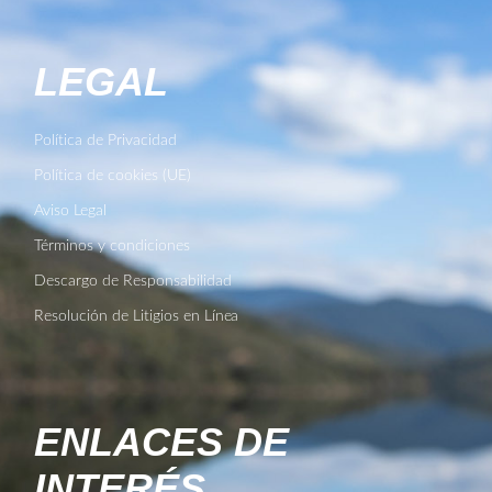
LEGAL
Política de Privacidad
Política de cookies (UE)
Aviso Legal
Términos y condiciones
Descargo de Responsabilidad
Resolución de Litigios en Línea
ENLACES DE
INTERÉS